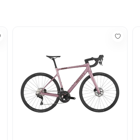
2
Bicicleta Ruta Scott Carbon Addict 50 2025 12vel
BIC