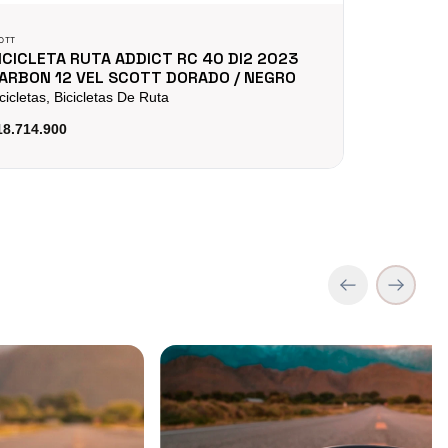
OTT
SCOTT
ICICLETA RUTA ADDICT RC 40 DI2 2023
BICICLET
ARBON 12 VEL SCOTT DORADO / NEGRO
Bicicletas, 
cicletas, Bicicletas De Ruta
$22.590.00
18.714.900