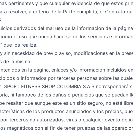
s pertinentes y que cualquier evidencia de que estos pri
ara resolver, a criterio de la Parte cumplida, el Contrato q
S
icios derivados del mal uso de la información de la página
 como el uso que pueda hacerse de los servicios e informac
” que los realiza.
y sin necesidad de previo aviso, modificaciones en la pres
s de la misma.
ntenidos en la página, enlaces y/o información incluidos e
recibidos o informados por terceras personas sobre las 
zón, SPORT FITNESS SHOP COLOMBIA S.A.S no responderá sob
oría, ni tampoco de los daños o perjuicios que se puedan l
 resaltar que aunque este es un sitio seguro, no está libr
acterísticas de los productos anunciados y los precios, pu
or terceros no autorizados, virus o cualquier evento de i
tros magnéticos con el fin de tener pruebas de las operacio