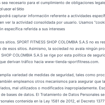
 sea necesario para el cumplimiento de obligaciones legale
 usar el Sitio
e podrá capturar información referente a actividades específ
n ver la actividad consolidada por usuario. Usamos “cooki
n específica referida a sus intereses
otros sitios. SPORT FITNESS SHOP COLOMBIA S.A.S no es res
o de esos sitios. Asimismo, la sociedad no avala ningún pr
 SHOP COLOMBIA S.A.S se rige por esta política de segurid
s que derivan tráfico hacia www-tienda-sportfitness.com.
 amplia variedad de medidas de seguridad, tales como pro
 También empleamos otros mecanismos para asegurar que la
iados, mal utilizados o modificados inapropiadamente. Esos
o de bases de datos. El Tratamiento de Datos Personales se
rsonales contenida en la Ley 1581 de 2012, el Decreto 1377