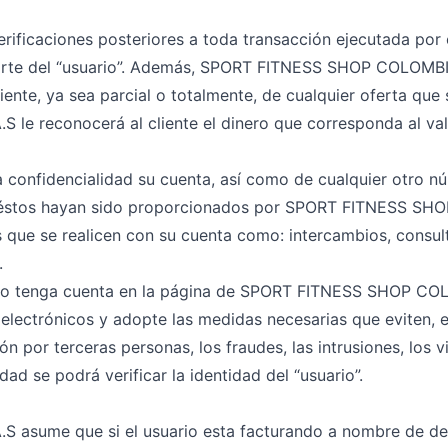
verificaciones posteriores a toda transacción ejecutada por 
parte del “usuario”. Además, SPORT FITNESS SHOP COLOMBIA
ente, ya sea parcial o totalmente, de cualquier oferta que 
 reconocerá al cliente el dinero que corresponda al valo
confidencialidad su cuenta, así como de cualquier otro nú
 éstos hayan sido proporcionados por SPORT FITNESS SH
es que se realicen con su cuenta como: intercambios, consul
.
a o no tenga cuenta en la página de SPORT FITNESS SHOP CO
electrónicos y adopte las medidas necesarias que eviten, en
ón por terceras personas, los fraudes, las intrusiones, los v
ad se podrá verificar la identidad del “usuario”.
asume que si el usuario esta facturando a nombre de de