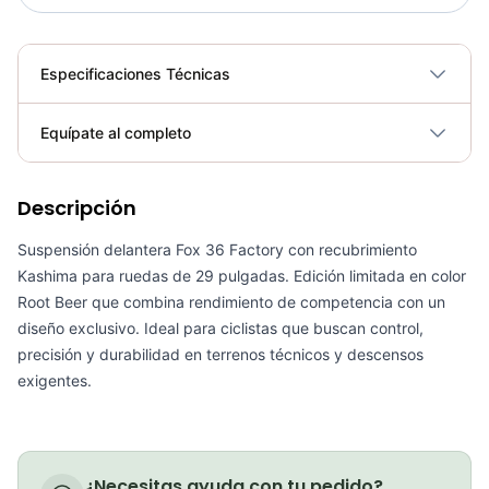
Especificaciones Técnicas
Plegable
No
Equípate al completo
Requiere electricidad
No
Descripción
kit Retenedor Fox 38mm De Baja Friccion Ciclismo Mtb
COP 168,500.00
Suspensión delantera Fox 36 Factory con recubrimiento
Kashima para ruedas de 29 pulgadas. Edición limitada en color
Root Beer que combina rendimiento de competencia con un
diseño exclusivo. Ideal para ciclistas que buscan control,
precisión y durabilidad en terrenos técnicos y descensos
kit Retenedor Fox 32mm De Baja Friccion Ciclismo Mtb
exigentes.
COP 111,900.00
PATIN LINEA GW BELLONI PLUS 075109
¿Necesitas ayuda con tu pedido?